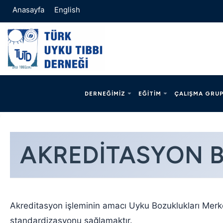
Anasayfa
English
DERNEĞIMIZ
EĞITIM
ÇALIŞMA GRUP
AKREDITASYON B
Akreditasyon işleminin amacı Uyku Bozuklukları Merke
standardizasyonu sağlamaktır.