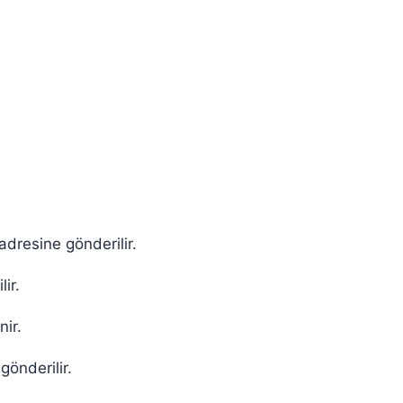
dresine gönderilir.
ir.
ir.
önderilir.