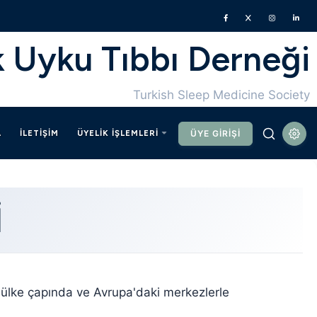
k Uyku Tıbbı Derneği
Turkish Sleep Medicine Society
A
İLETIŞIM
ÜYELIK İŞLEMLERI
ÜYE GIRIŞI
I
 ülke çapında ve Avrupa'daki merkezlerle