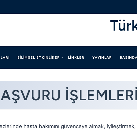
Tür
LARI
BILIMSEL ETKINLIKER
LINKLER
YAYINLAR
BASIND
AŞVURU İŞLEMLER
zlerinde hasta bakımını güvenceye almak, iyileştirmek,