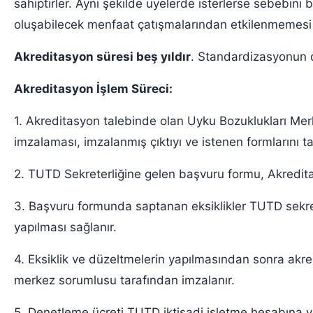
sahiptirler. Aynı şekilde üyelerde isterlerse sebebini 
oluşabilecek menfaat çatışmalarından etkilenmemesi
Akreditasyon süresi beş yıldır
. Standardizasyonun d
Akreditasyon İşlem Süreci:
1. Akreditasyon talebinde olan Uyku Bozuklukları Me
imzalaması, imzalanmış çıktıyı ve istenen formlarını 
2. TUTD Sekreterliğine gelen başvuru formu, Akreditasy
3. Başvuru formunda saptanan eksiklikler TUTD sekrete
yapılması sağlanır.
4. Eksiklik ve düzeltmelerin yapılmasından sonra akre
merkez sorumlusu tarafından imzalanır.
5. Denetleme ücreti TUTD iktisadi işletme hesabına yat