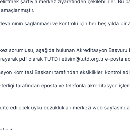
belirtmek şartıyla merkez ziyaretinden çekilebilirler. Bu 
 amaçlanmıştır.
evamının sağlanması ve kontrolü için her beş yılda bir 
rkez sorumlusu, aşağıda bulunan Akreditasyon Başvuru Fo
tarayarak pdf olarak TUTD iletisim@tutd.org.tr e-posta a
on Komitesi Başkanı tarafından eksiklikleri kontrol edil
rliği tarafından eposta ve telefonla akreditasyon işlemin
dite edilecek uyku bozuklukları merkezi web sayfasından 
ırılır.