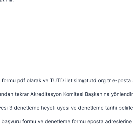
ormu pdf olarak ve TUTD iletisim@tutd.org.tr e-posta a
fından tekrar Akreditasyon Komitesi Başkanına yönlendiril
si 3 denetleme heyeti üyesi ve denetleme tarihi belirlen
e başvuru formu ve denetleme formu eposta adreslerine g