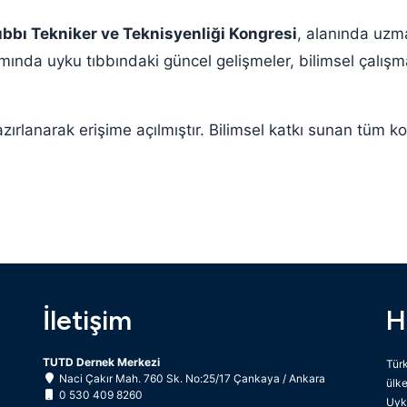
ıbbı Tekniker ve Teknisyenliği Kongresi
, alanında uzm
samında uyku tıbbındaki güncel gelişmeler, bilimsel çalışm
zırlanarak erişime açılmıştır. Bilimsel katkı sunan tüm k
İletişim
H
TUTD Dernek Merkezi
Türk
Naci Çakır Mah. 760 Sk. No:25/17 Çankaya / Ankara
ülke
0 530 409 8260
Uyku