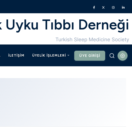
k Uyku Tıbbı Derneği
Turkish Sleep Medicine Society
A
İLETIŞIM
ÜYELIK İŞLEMLERI
ÜYE GIRIŞI