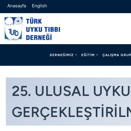
Anasayfa
English
DERNEĞIMIZ
EĞITIM
ÇALIŞMA GRUP
25. ULUSAL UYKU
GERÇEKLEŞTIRIL