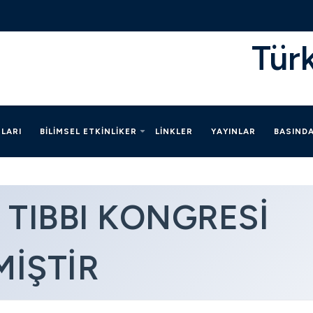
Tür
LARI
BILIMSEL ETKINLIKER
LINKLER
YAYINLAR
BASIND
 TIBBI KONGRESI
MIŞTIR